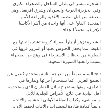
الشجرة تنتشر في بلدان الساحل والصحراء الكبرى،
وفي الجزيرة العربية والسودان وشرق افريقيا، وهي
مصنفة من قبل منظمة الأغذية والزراعة للأمم
المتحدة "الفاو" على أنها واحدة من أكثر الأكاسيا
الإفريقية تحملاً للجفاف.
الشجرة تزهر أزهاراً صفراء كروية تشتد رائحتها مع
القيظ، مما يجعل الجلوس تحتها أو المرور قربها في
القيلولة من لحظات الإسترخاء في وهج حر الصحراء
بسبب رائحتها المميزة المحببة.
تنتج السلم صمغاً من الدرجة الثانية يستخدم كبديل عن
الصمغ العربي، كما تستخدم أجزائها وثمارها في
التداوي، ومنها يستخرج سائل القطران الذي يستخدمه
أهل البادية في علاج الأمراض الجلدية للأبل
والمواشي، وكذلك لصباغة الأواني الخشبية والأثاث،
وأيضاً كمادة طاردة للحشرات والآفات لحفظ الأواني