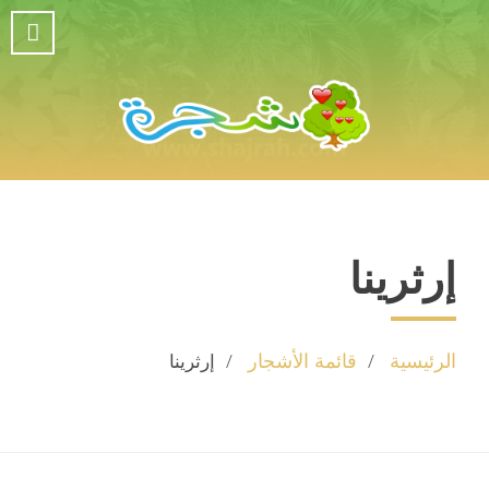
إرثرينا
الرئيسية
قائمة الأشجار
إرثرينا