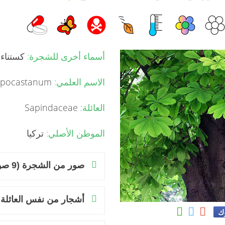
أسماء أخرى للشجرة:
كستناء 
الاسم العلمي:
Aesculus hippocastanum
العائلة:
Sapindaceae
الموطن الأصلي:
تركيا
صور من الشجرة (9 صور)
أشجار من نفس العائلة
وك