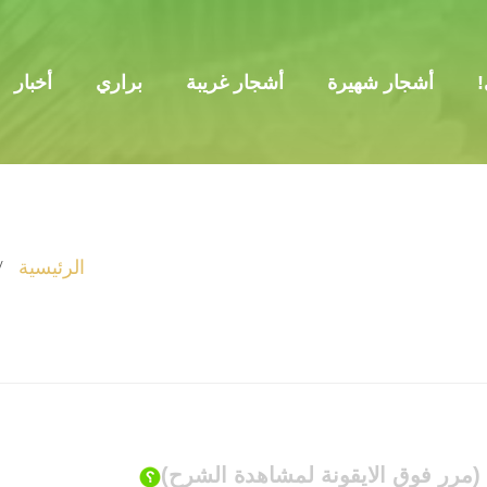
!
أشجار شهيرة
أشجار غريبة
براري
أخبار
الرئيسية
(مرر فوق الايقونة لمشاهدة الشرح)