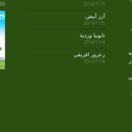
39
2014/11/5
أرز أبيض
2014/11/5
تابوبيا وردية
2014/11/4
ة
زعرور افريقي
ر
2014/11/4
ي