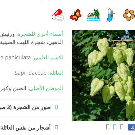
أسماء أخرى للشجرة:
ورنيش، 
الذهبي، شجرة اللهب الصينية
الاسم العلمي:
Koelreuteria paniculata
العائلة:
Sapindaceae
الموطن الأصلي:
الصين وكوري
صور من الشجرة (3 صور)
وك
أشجار من نفس العائلة