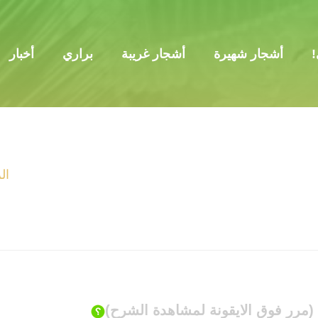
!
أشجار شهيرة
أشجار غريبة
براري
أخبار
ال
(مرر فوق الايقونة لمشاهدة الشرح)