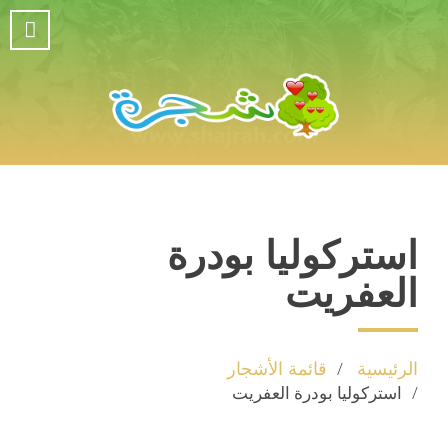
استركوليا بودرة
العفريت
الرئيسية
قائمة الأشجار
استركوليا بودرة العفريت