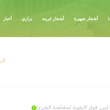
!
أشجار شهيرة
أشجار غريبة
براري
أخبار
الر
(مرر فوق الايقونة لمشاهدة الشرح)