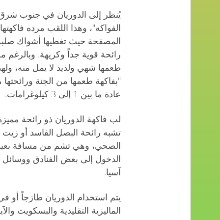
يُنظر إلى الدوريان في جنوب شرق آ
الفواكه"، وهذا اللقب مرده فاكهتها
المصفحة حيث تغطيها أشواك صلبة ت
رائحة قوية جداً وكريهة. وبالرغم من
طعمها شهي ولذيذ لا يمل منه، وله
"بفاكهة طعمها من الجنة ورائحتها م
عادة ما بين 1 إلى 3 كيلوغرامات.
لب فاكهة الدوريان ذو رائحة مميزة 
تشبه رائحة البصل الفاسد أو زيت ا
الصحي، وهي تشم من مسافة بعيدة
الدخول إلى بعض الفنادق ووسائل 
آسيا.
يتم استخدام الدوريان طازجاً أو في
الماليزية التقليدية والبسكويت وا