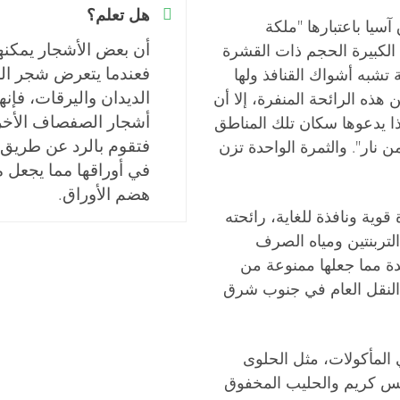
هل تعلم؟
سيا باعتبارها "ملكة
أن بعض الأشجار يمكنها
 الكبيرة الحجم ذات القشرة
فعندما يتعرض شجر ا
شبه أشواك القنافذ ولها
الديدان واليرقات، فإنها
 هذه الرائحة المنفرة، إلا أن
أشجار الصفصاف الأخرى
ذا يدعوها سكان تلك المناطق
فتقوم بالرد عن طريق ض
ن نار". والثمرة الواحدة تزن
في أوراقها مما يجعل
هضم الأوراق.
قوية ونافذة للغاية، رائحته
لتربنتين ومياه الصرف
 مما جعلها ممنوعة من
النقل العام في جنوب شرق
 المأكولات، مثل الحلوى
لآيس كريم والحليب المخفوق