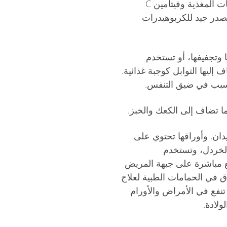
والكعك والقهوة. وهو غني بالسكريات المغذية وفيتامين C
مصدر جيد للكربوهيدرات
ا وتجفيفها، أو تستخدم
ليها التوابل كوجبة غذائية.
 تتسبب في ضيق التنفس.
 تضاف إلى الكعك والخبز.
ان. وأوراقها تحتوي على
الخردل، وتستخدم
ع مباشرة على جبهة المريض
ق في الحمامات الطبية لعلاج
تنفع في الأمراض والأورام
ولادة.