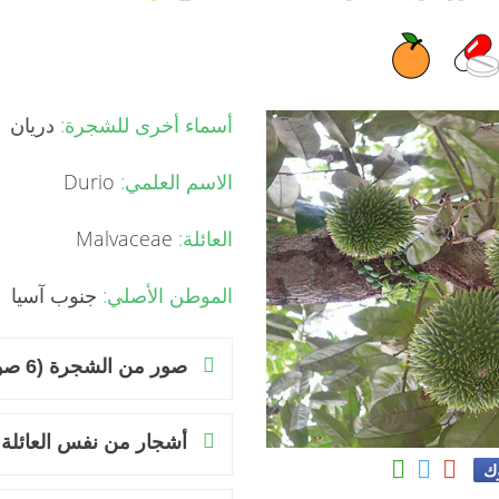
أسماء أخرى للشجرة:
دريان
الاسم العلمي:
Durio
العائلة:
Malvaceae
الموطن الأصلي:
جنوب آسيا
صور من الشجرة (6 صور)
أشجار من نفس العائلة
وك