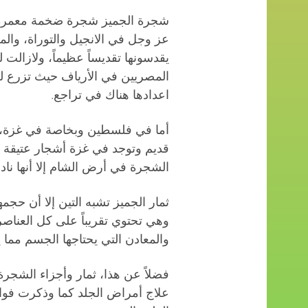
شجرة الجميز شجرة ضخمة معمرة من
عز وجل في الانجيل والتوراة، والم
يقدسونها تقديساً عظيماً، ولازالت 
المصريين في الأرياف حيث تزرع للظل
اعدادها هناك في تراجع.
أما في فلسطين وبخاصة في غزة، 
قديم وتوجد في غزة أشجار عتيقة م
الشجرة في أرض الشام إلا أنها نادر
ثمار الجميز تشبه التين إلا أن حجم
وهي تحتوي تقريباً على كل العناصر ا
والمعادن التي يحتاجها الجسم مما ي
فضلاً عن هذا، ثمار وأجزاء الشجرة 
علاج أمراض الجلد كما وذكرت فوائ