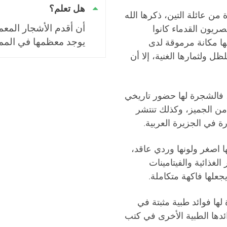
هل تعلم؟
 عائلة التين، ذكرها الله
أن أقدم الأشجار المعمر
صريون القدماء كانوا
يوجد معظمها في المملك
لها مكانة مرموقة لدى
 ولثمارها الغنية، إلا أن
فالشجرة لها حضور تاريخي
ن الجميز، وكذلك تنتشر
ة في الجزيرة العربية.
ها اصغر ولونها وردي عاقد،
لغذائية والفيتامينات
جعلها فاكهة متكاملة.
لها فوائد طبية مثبتة في
دها الطبية الأخرى في كتب