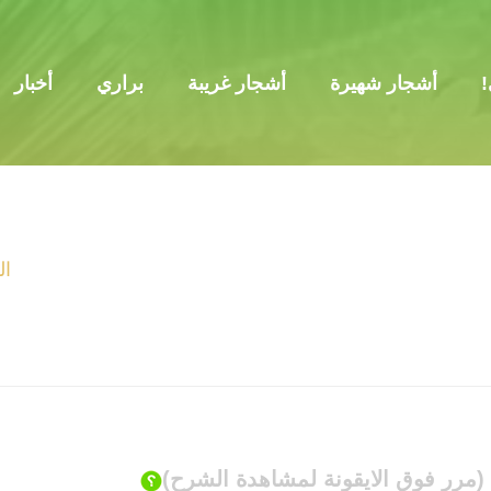
!
أشجار شهيرة
أشجار غريبة
براري
أخبار
ال
(مرر فوق الايقونة لمشاهدة الشرح)