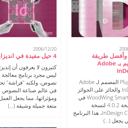
2006/12/20
200
وأفضل طريقة
4 حيل مفيدة في انديزاين
للتصميم بـ Adobe
كثيرون لا يعرفون أن إنديزا
InD
ليس مجرد برنامج معالجة
الـ Plug-in المصمم لـ Adobe
نصوص، ولكنه "فراشة" تح
InDesign والحائز على الجوائز
في عالم صناعة النصوص
WoodWing SmartStyles في
ومؤثراتها، مما يجعل العمل
آخر نسخة 4.0.2 لنسخة
متعة جميلة وشيقة (…)
InDesign CS2 ME، هذا البرنامج
ي يجعل (…)