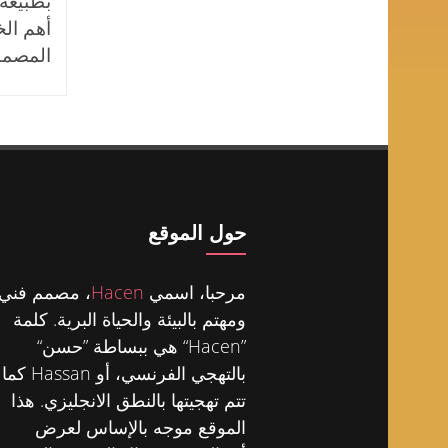
بطبيعة 
أهم ال
المصمم
حول الموقع
مرحبا، اسمي
Hacen
، مصمم فني
ومهتم بالبيئة والحياة البرية. كلمة
”Hacen“ هي ببساطة ”حسن“
بالتهجي الفرنسي، أو Hassan كما
تتم تهجيتها بالنطق الانجليزي. هذا
الموقع موجه بالإساس لعرض