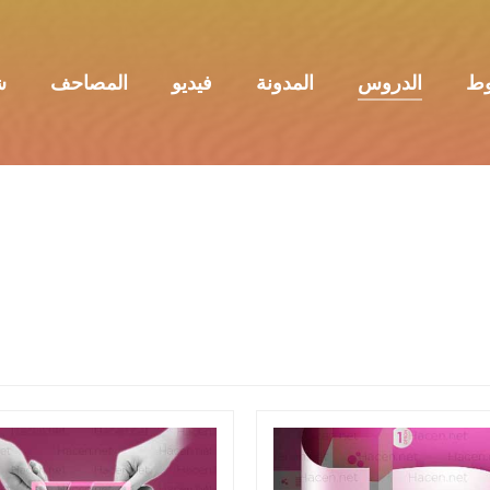
وط
الدروس
المدونة
فيديو
المصاحف
ش