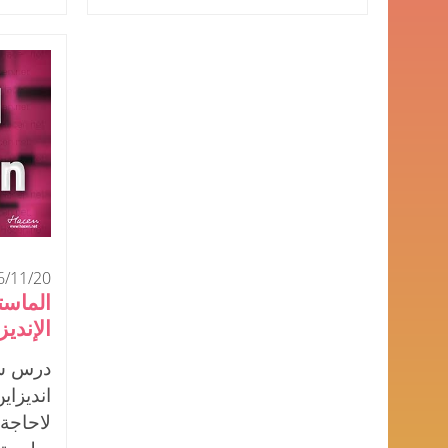
6/11/20
الإنديز
درس شي
انديزا
لاحاجة