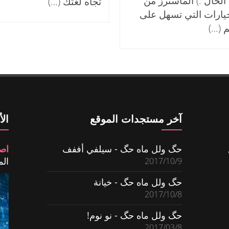
الحال :) الماسترز من
تجاه لغتك (…)
خيارات التي تسهل على
 (…)
آخر مستجدات الموقع
ال
حگ ولل ماه حگ - سيلفي أففف
اص
المش
2017/10/9
حگ ولل ماه حگ - خيانة
2017/10/8
حگ ولل ماه حگ - نو نوم!
2017/03/8