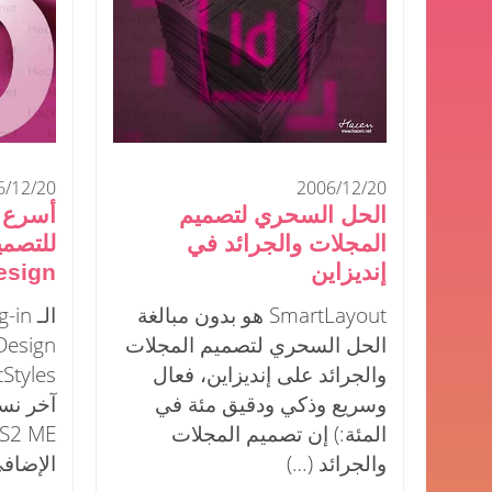
6/12/20
2006/12/20
الحل السحري لتصميم
أسرع 
المجلات والجرائد في
إنديزاين
esign
SmartLayout هو بدون مبالغة
الحل السحري لتصميم المجلات
والجرائد على إنديزاين، فعال
وسريع وذكي ودقيق مئة في
المئة:) إن تصميم المجلات
والجرائد (…)
الإضاف