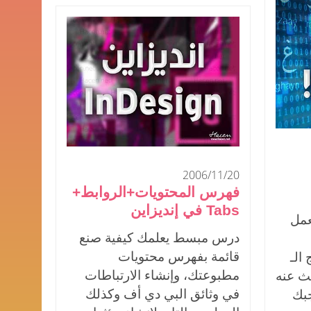
2006/11/20
فهرس المحتويات+الروابط+
Tabs في إنديزاين
مل
درس مبسط يعلمك كيفية صنع
قائمة بفهرس محتويات
الـ
مطبوعتك، وإنشاء الارتباطات
بحث عنه
في وثائق البي دي أف وكذلك
جبك