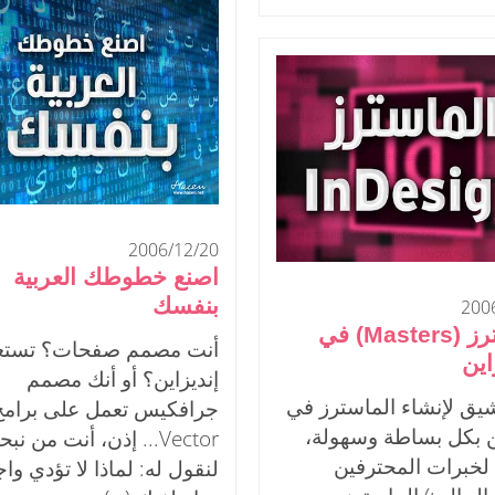
2006/12/20
اصنع خطوطك العربية
بنفسك
200
الماسترز (Masters) في
أنت مصمم صفحات؟ تستع
اين
إنديزاين؟ أو أنك مصمم
ق لإنشاء الماسترز في
جرافكيس تعمل على برامج 
ين بكل بساطة وسهولة،
Vector... إذن، أنت من ن
 لخبرات المحترفين
لنقول له: لماذا لا تؤدي وا