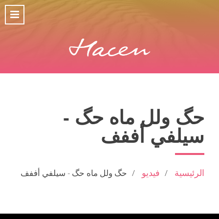
حگ ولل ماه حگ -
سيلفي أففف
الرئيسية
فيديو
حگ ولل ماه حگ - سيلفي أففف