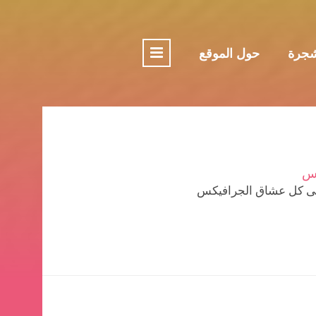
جرة
حول الموقع
وس