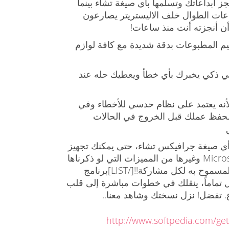
ز ابداعاتك وتسلمها بأي صيغة تشاء بينما
ات الطوال خلف الاليستريتر يصارعون
ن أنجزته أنت منذ ساعات!
م المطبوعات بدقة شديدة مع كافة لوازم
 ذكي يخبرك بأي خطأ ويعطيك حله عند
لأنه يعتمد على نظام حدسي للأخطاء وفي
لحفظ عملك قبل الخروج في الحالات
أي صيغة جرافيكس تشاء، حتى يمكنك تجهيز
أعمالك لتستعملها مع Microsoft Word وغيرها من المميزات التي لو ذكرناها
لوصلنا إلى سقف عدد الكلمات المسموح به لكل مشاركة!![/LIST]برنامج
 تماماً، ينقلك في خطوات مباشرة إلى قلب
ع. تفضل! نزل نسختك وشاهد معنا..
http://www.softpedia.com/ge