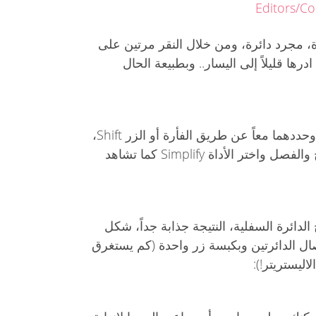
Editors/C
ة، مجرد دائرة، ومن خلال النقر مرتين على
رها قليلاً إلى اليسار.. وبطبيعة الحال
قم بنسخ ولصق الدائرة من جديد، وحددهما معاً عن طريق الفأرة أو الزر Shift،
بعد ذلك توجه للأعلى لأدوات الدمج والفصل واختر الأداة Simplify كما تشاهد
الدائرة السفلية، النتيجة جذابة جداً، شكل
صال الدائرتين وبكبسة زر واحدة (كم يستغرق
ليستريتر!):