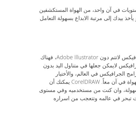
تويات في آن واحد، من الهواة المستكشفين
يأخذ بيدك إلى مرتبة الابداع بسهولة التعامل
اذا كان الكثيرون يعتقدون أن الجرافيكس لاتتم دون Adobe Illustrator، فهناك
جرافيكس لايمكن جعلها في متناول اليد بدون
وى برامج الجرافيكس في العالم، والأختيار
المفضل للمصممين المحترفين والهواة في آن معاً. CorelDRAW يمكنك أن
سهولة، وان كنت من مستخدميه وفي مستوى
لت تبحر في عالمه وتتعجب من اسراره