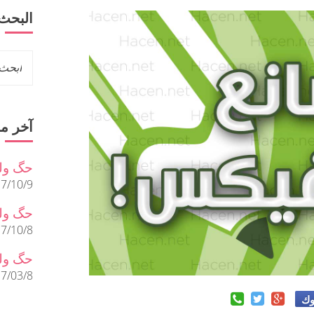
البحث
آخر م
حگ ول
7/10/9
حگ ولل
7/10/8
حگ ولل
7/03/8
وك