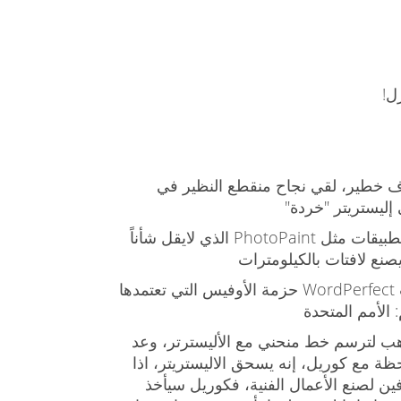
زل!
رف خطير، لقي نجاح منقطع النظير في
إليستريتر "خردة"
يأتي في حزمة جرافيكس تضم تطبيقات مثل PhotoPaint الذي لايقل شأناً
نع لافتات بالكيلومترات
صنعته Corel الكندية التي صنعت WordPerfect حزمة الأوفيس التي تعتمدها
الأمم المتحدة
ذهب لترسم خط منحني مع الأليسترتر، وعد
 مع كوريل، إنه يسحق الاليستريتر، اذا
فين لصنع الأعمال الفنية، فكوريل سيأخذ