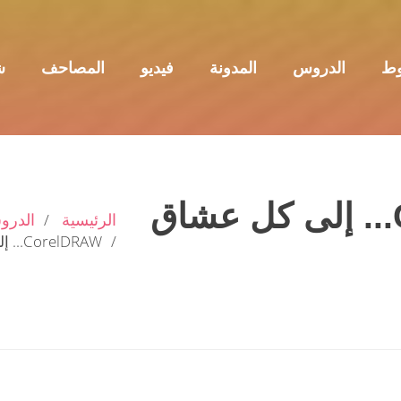
وط
الدروس
المدونة
فيديو
المصاحف
ش
CORELDRAW... إلى كل عشاق
الرئيسية
الدر
CorelDRAW... إلى كل عشاق الجرافيكس