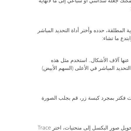
نك جعله سداسي أو سباعي إلى ما لانهاية
ة المطلقة، حدده وأختر أداة التحديد المباشر
تدع ما تشاء:
عنها آلاف الأشكال.. استخدم مثل هذه
لتحديد المباشر في الأعلى (السهم الأبيض)
ت فكتر بمجرد كبسة زر، قم بجلب الصورة
كوريل درو يأتي مع محرك قوي لتحويل صور البكسل إلى منحنيات، اختر Trace