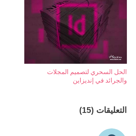
الحل السحري لتصميم المجلات
والجرائد في إنديزاين
التعليقات (15)