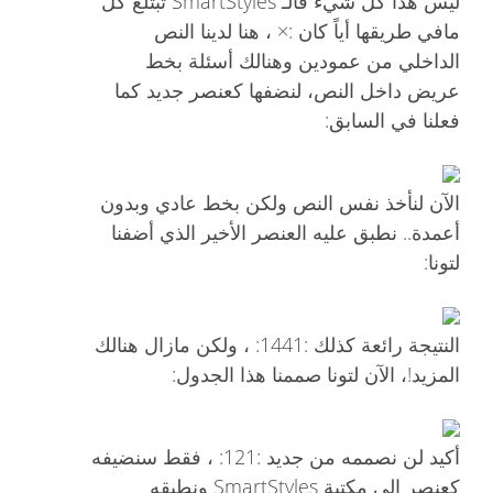
ليس هذا كل شيء فالـ SmartStyles تبتلع كل
مافي طريقها أياً كان :× ، هنا لدينا النص
الداخلي من عمودين وهنالك أسئلة بخط
عريض داخل النص، لنضفها كعنصر جديد كما
فعلنا في السابق:
الآن لنأخذ نفس النص ولكن بخط عادي وبدون
أعمدة.. نطبق عليه العنصر الأخير الذي أضفنا
لتونا:
النتيجة رائعة كذلك :1441: ، ولكن مازال هنالك
المزيد!، الآن لتونا صممنا هذا الجدول:
أكيد لن نصممه من جديد :121: ، فقط سنضيفه
كعنصر إلى مكتبة SmartStyles ونطبقه