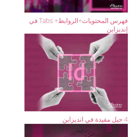
فهرس المحتويات+الروابط+ Tabs في
إنديزاين
4 حيل مفيدة في انديزاين