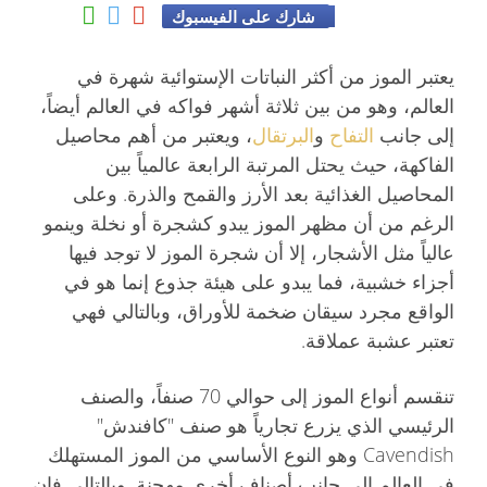
شارك على الفيسبوك
يعتبر الموز من أكثر النباتات الإستوائية شهرة في
العالم، وهو من بين ثلاثة أشهر فواكه في العالم أيضاً،
إلى جانب
التفاح
و
البرتقال
، ويعتبر من أهم محاصيل
الفاكهة، حيث يحتل المرتبة الرابعة عالمياً بين
المحاصيل الغذائية بعد الأرز والقمح والذرة. وعلى
الرغم من أن مظهر الموز يبدو كشجرة أو نخلة وينمو
عالياً مثل الأشجار، إلا أن شجرة الموز لا توجد فيها
أجزاء خشبية، فما يبدو على هيئة جذوع إنما هو في
الواقع مجرد سيقان ضخمة للأوراق، وبالتالي فهي
تعتبر عشبة عملاقة.
تنقسم أنواع الموز إلى حوالي 70 صنفاً، والصنف
الرئيسي الذي يزرع تجارياً هو صنف "كافندش"
Cavendish وهو النوع الأساسي من الموز المستهلك
في العالم إلى جانب أصناف أخرى مهجنة. وبالتالي فإن