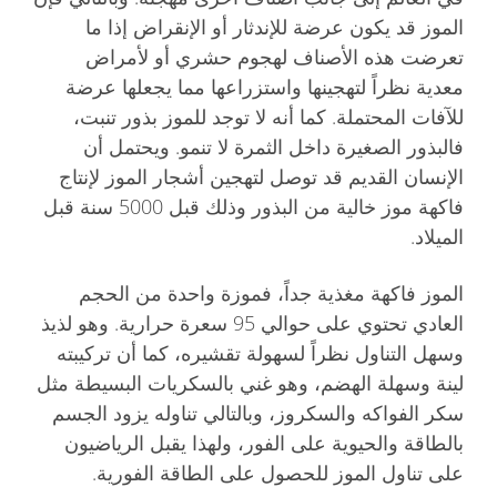
الموز قد يكون عرضة للإندثار أو الإنقراض إذا ما
تعرضت هذه الأصناف لهجوم حشري أو لأمراض
معدية نظراً لتهجينها واستزراعها مما يجعلها عرضة
للآفات المحتملة. كما أنه لا توجد للموز بذور تنبت،
فالبذور الصغيرة داخل الثمرة لا تنمو. ويحتمل أن
الإنسان القديم قد توصل لتهجين أشجار الموز لإنتاج
فاكهة موز خالية من البذور وذلك قبل 5000 سنة قبل
الميلاد.
الموز فاكهة مغذية جداً، فموزة واحدة من الحجم
العادي تحتوي على حوالي 95 سعرة حرارية. وهو لذيذ
وسهل التناول نظراً لسهولة تقشيره، كما أن تركيبته
لينة وسهلة الهضم، وهو غني بالسكريات البسيطة مثل
سكر الفواكه والسكروز، وبالتالي تناوله يزود الجسم
بالطاقة والحيوية على الفور، ولهذا يقبل الرياضيون
على تناول الموز للحصول على الطاقة الفورية.