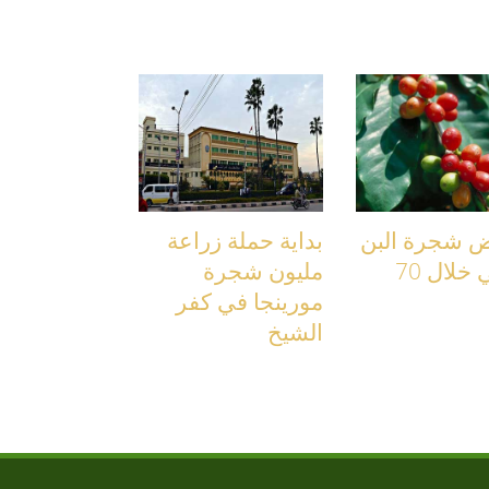
ض شجرة البن
بداية حملة زراعة
العربي خلال 70
مليون شجرة
مورينجا في كفر
الشيخ