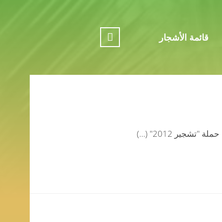
قائمة الأشجار
ة "تشجير 2012" (…)