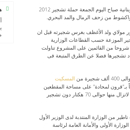
بدأت في نواكشوط العاصمة الموريتانية صباح اليوم الجمعة حملة تشجير 2012
ه
نواكشوط من زحف الرمال والمد البحري.
أ
ي
كتور مولاي ولد الأغظف بغرس شجيرته قبل ان
م
ير الموزعة حسب القطاعات الوزارية
ا شروحا من القائمين على المشروع تناولت
د تشجيرها فضلا عن الطرق المتبعة فى
المسكيت
يرة من
ً بـ"قرون لمحادة" على مساحة المقطعين
التى تصل مجتمعة إلى 270 هكتارا لاتزال منها حوالى 70 هكتار دون تشجير
طير من الوزارة المنتدبة لدى الوزير الأول
الوزارة الأولى والأمانة العامة لرئاسة