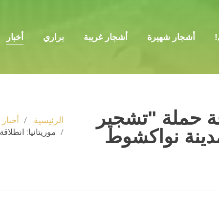
!
أشجار شهيرة
أشجار غريبة
براري
أخبار
اقة حملة "تشجير
الرئيسية
أخبار
موريتانيا: انطلاقة حمل