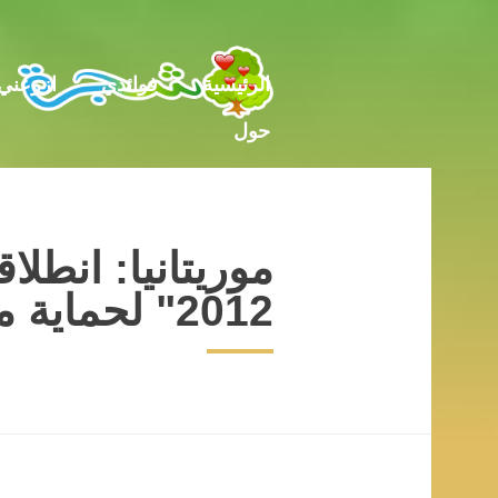
حول
الرئيسية
فوائدي
ازرعني
حول
موريتانيا: انطل
2012" لحماية مدينة نواكشوط