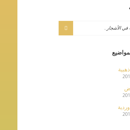
مواضيع
 ذهبية
201
يض
201
 وردية
201