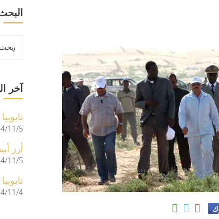
البحث
آخر ال
تابوبيا
4/11/5
أرز أب
4/11/5
تابوبيا
4/11/4
وك