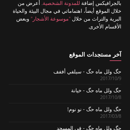
بالجرافيكس إضافة
للمدونة الشخصية
. أعرض من
خلال الموقع أيضاً، اهتماماتي في مجال البيئة والحياة
البرية والتراث من خلال
"موسوعة الأشجار"
وبعض
الأقسام الأخرى.
آخر مستجدات الموقع
حگ ولل ماه حگ - سيلفي أففف
2017/10/9
حگ ولل ماه حگ - خيانة
2017/10/8
حگ ولل ماه حگ - نو نوم!
2017/03/8
حگ ولل ماه حگ - في المسجد