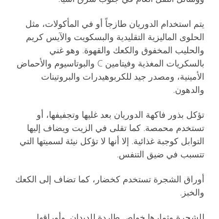
يتم استخدام الدوريان طازجاً أو في المأكولات، مثل
الحلوى الماليزية التقليدية والبسكويت والآيس كريم
والحليب المخفوق والكعك والقهوة. وهو غني
بالسكريات المغذية وفيتامين C والبوتاسيوم والأحماض
الأمينية، ومصدر جيد للكربوهيدرات والبروتينات
والدهون.
تؤكل بذور فاكهة الدوريان بعد غليها وتجفيفها، أو
تستخدم محمصة. كما تقلى في الزيت ويضاف إليها
التوابل كوجبة غذائية. إلا أنها لا تؤكل نيئة لسميتها التي
تتسبب في ضيق التنفس.
أوراق الشجرة تستخدم كخضار، كما تضاف إلى الكعك
والخبز.
للشجرة وثمارها خواص طاردة للديدان. وأوراقها