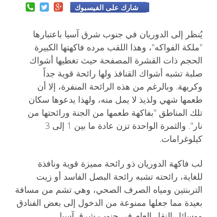
شارك على الفيسبوك
يُنظر إلى الدوريان في جنوب شرق آسيا باعتبارها
"ملكة الفواكه"، وهذا اللقب مرده فاكهتها الكبيرة
الحجم ذات القشرة المصفحة حيث تغطيها أشواك
صلبة تشبه أشواك القنافذ ولها رائحة قوية جداً
وكريهة. وبالرغم من هذه الرائحة المنفرة، إلا أن
طعمها شهي ولذيذ لا يمل منه، ولهذا يدعوها سكان
تلك المناطق "بفاكهة طعمها من الجنة ورائحتها من
نار". والثمرة الواحدة تزن عادة ما بين 1 إلى 3
كيلوغرامات.
لب فاكهة الدوريان ذو رائحة مميزة قوية ونافذة
للغاية، رائحته تشبه رائحة البصل الفاسد أو زيت
التربنتين ومياه الصرف الصحي، وهي تشم من مسافة
بعيدة مما جعلها ممنوعة من الدخول إلى بعض الفنادق
ووسائل النقل العام في جنوب شرق آسيا.