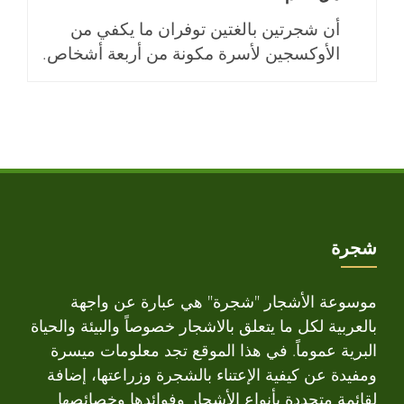
أن شجرتين بالغتين توفران ما يكفي من
الأوكسجين لأسرة مكونة من أربعة أشخاص.
شجرة
موسوعة الأشجار "شجرة" هي عبارة عن واجهة
بالعربية لكل ما يتعلق بالاشجار خصوصاً والبيئة والحياة
البرية عموماً. في هذا الموقع تجد معلومات ميسرة
ومفيدة عن كيفية الإعتناء بالشجرة وزراعتها، إضافة
لقائمة متجددة بأنواع الأشجار وفوائدها وخصائصها