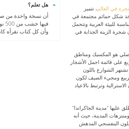
هل تعلم؟
رة في العالم
، تتميز
أن نسخة واحدة من صح
تتخذ شكل حمائم مجتمعة في
فيها
ة للبيئة العربية وتتحمل
وأن كل كتاب نقرأه كان
 شجرة الزينة الجذابة في
لأصلي هو المكسيك ومناطق
ربع على قائمة اجمل الأشجار
تشتهر الشوارع باللون
لربيع ومجيء الصيف لكون
لاسترالية وترتبط بالاعياد
ق عليها "مدينة الجاكراندا"
منتزهات المدينة، حيث أنه
اللون البنفسجي المدهش