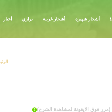
!
أشجار شهيرة
أشجار غريبة
براري
أخبار
الرئي
(مرر فوق الايقونة لمشاهدة الشرح)