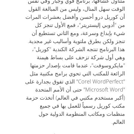
متناول عشاقها، برنامج قوي وجبار وفي نفس
الوقت سهل المنال، وليس من المبالغة القول
أن كوريل درو أحسن وأفضل بعشرات المرات
من "أدوبي إليستريتر"، فمع الأول تنجز كل
شيء بإبداع وسرعة، ومع الثاني تستطيع أن
تنجز ولكن بطرق ملتوية وأساليب غير مجدية.
هذا البرنامج تنتجه الشركة الكندية "كوريل"،
وهي أول شركة تزحف على بساط هيمنة
"مايكروسوفت"، عندما قامت بإصدار حزمتها
الرائعة للمكتب التي تحوي برامج مكتبية مثل
"Corel WordPerfect" الذي تفوق بجدارة على
"Microsoft Word" حتى أن الأمم المتحدة
(أكبر مستخدم مكتبي في العالم) أتخذت حزمة
مكتب كوريل رسمياً للعمل بها في جميع
منظمات ومكاتب المنظومة الدولية حول
العالم.