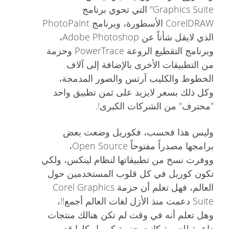
Graphics Suite" التي تحوي برنامج
CorelDRAW الأسطورة، وبرنامج PhotoPaint
الذي لايقل شأناً عن Adobe Photoshop،
وبرنامج التقطيع الروعة PowerTrace وحزمة
من التطبيقات الأخرى بالإضافة إلى آلاف
الخطوط والكليب آرتس والصور المدمجة،
وكل ذلك بسعر لايزيد على ثمن تطبيق واحد
"محترف" من الشركات الكبرى!.
وليس هذا فحسب، فكوريل وضعت بعض
برامجها مصدراً مفتوحاً Open Source،
ووفرت نسخ من تطبيقاتها لنظام لينكس، ولكي
تكون كوريل في كل قلوب المستخدمين حول
العالم، فهل تعلم أن حزمة Corel Graphics
Suite دعمت منذ الأزل لغات العالم أجمع!!،
وهل تعلم أنه في وقت لم تكن هنالك منتجات
داعمة للعربية كانت حزمة كوريل كلها قد