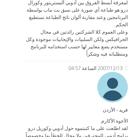
لمعرفة أبسط الفروق بين أدوبي أليستريتور وكورال
درو هو طباعة أي صورة على نسق بت ماب بواسطة
البرنامجين وعند مفارنة ألوان ناتج الطباعة نستطيع
الحكم.
وعلى العموم كلا الشركتين رائدتين في مجال
الجرافيكس ولكن السلبيات والإيجابيات موجودة وكل
مستخدم يضع معايير لها حسب استخدامه للبرنامج
ومتطلباته فيه وشكراً
2007/12/13 الساعة 04:57
فريد - الأردن
الأخوة الأكارم
لقد اطلعت على ما كتبتموه حول أدوبي وكوريل درو
برامج أدوبي للمحترفين ولا مجال للخطأ بها وخصوصاً