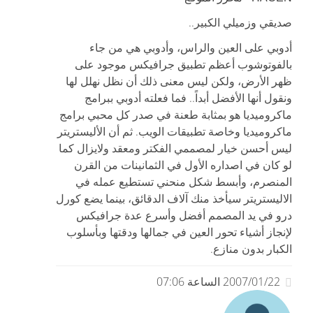
صديقي وزميلي الكبير..
أدوبي على العين والراس، وأدوبي هي من جاء
بالفوتوشوب أعظم تطبيق جرافيكس موجود على
ظهر الأرض، ولكن ليس معنى ذلك أن نظل نهلل لها
ونقول أنها الأفضل أبداً.. فما فعلته أدوبي ببرامج
ماكروميديا هو بمثابة طعنة في صدر كل محبي برامج
ماكروميديا وخاصة تطبيقات الويب. ثم أن الأليستريتر
ليس أحسن خيار لمصممي الفكتر ومعقد ولايزال كما
لو كان في اصداره الأول في الثمانينات من القرن
المنصرم، وأبسط شكل منحني تستطيع عمله في
الاليستريتر سيأخذ منك آلاف الدقائق، بينما يضع كورل
درو في يد المصمم أفضل وأسرع عدة جرافيكس
لإنجاز أشياء تحور العين في جمالها ودقتها وبأسلوب
الكبار بدون منازع.
2007/01/22 الساعة 07:06