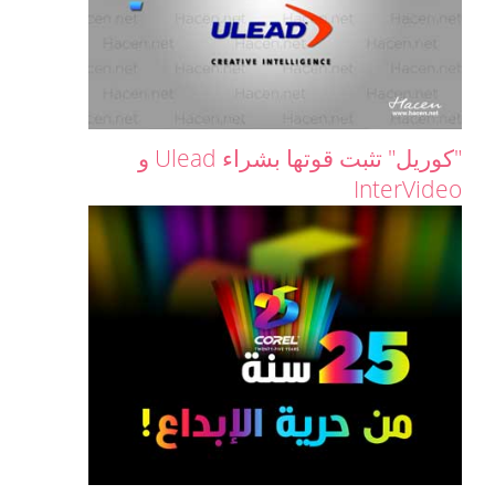
"كوريل" تثبت قوتها بشراء Ulead و
InterVideo