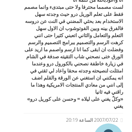
لست مصمما محترفا ولا حتى مبتدىء وانما مصمم
فقط على تعلم الوريل درو حيث وجدته سهل
الاستخدام بعد بحثي المضني في النت عن دروسه
فالفرق بينه وبين الفوتوشوب ان الاول سهل
التعلم والتعامل والثاني اتعبني كثيرا حتى انني
كرهت الرسم والتصميم ببرامج التصميم والرسم
وفضلت ان ابقى كما انا ارسم واصمم ما اريد على
الورق ختى نصحني شاب التقيته صدفة في الشام
في زيارة خاطفة نصحني بالكورول درو وعندما
امتثلت لنصيحته وجدته محقا واعاد لي ثقتي في
انه يمكنني ان استغني عن الورقة والقلم اضف
إلى انني من معادي المنتجات الامريكية وهذا ما
راقني فيه ثانيا
«وكلٌ يغني على ليلاه = وحسن على كوريل درو»
يغني
2007/07/22 الساعة 20:19