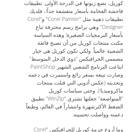
كوريل، تضع زبونها في الدرجة الأولى: تطبيقات
فاحشة الفخامة بأسعار متقشفة جداً!، فلديك
تطبيقات ذهبية مثل "Corel Painter" و"Corel
Designer" وهي برامج رسم محترفة تباع
بأسعار البرمجيات الصغيرة! وهذه السياسة
مكنت منتجات كوريل من أن تصبح فائقة
الشعبية عالمياً. ولكي تكون كوريل هي خيار
مصممي الجرافيكس "ذوي الدخل المتوسط"
ابتاعت البرنامج الشعبي الشهير PaintShop
وصارت تبيعه بسعر رائع واستمرت في دعمه
وتحديثه (عكس أدوبي التي قتلت منتجات
ماكروميديا!). وحتى سياسات كوريل
"المتواضعة" جعلتها تشتري "WinZip" تطبيق
الضغط الأكثرشهرة وانتشاراً في العالم، وطبعاً
دعمته وواصلت تحسينه.
وما أروع حزمة كوريل للجرافيكس "Corel