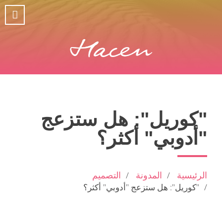
"كوريل": هل ستزعج
"أدوبي" أكثر؟
الرئيسية
المدونة
التصميم
"كوريل": هل ستزعج "أدوبي" أكثر؟