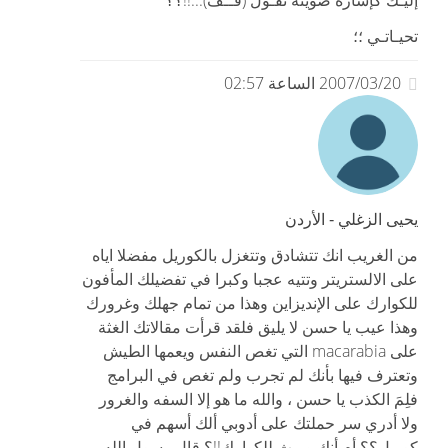
إليـك كإشارة ضويئة تقـول (قــف)...!!؟؟
تحيـاتـي ؛؛
2007/03/20 الساعة 02:57
يحيى الزغلي - الأردن
من الغريب انك تتشادق وتتغزل بالكوريل مفضلا اياه
على الالستريتر وتتيه عجبا وكبرا في تفضيلك المأفون
للكوارك على الإنديزاين وهذا من تمام جهلك وغرورك
وهذا عيب يا حسن لا يليق فلقد قرأت مقالاتك الغثة
على macarabia التي تغص النفس ويعمها الطيش
وتعترف فيها بأنك لم تجرب ولم تغص في البرامج
فلِمَ الكذب يا حسن ، والله ما هو إلا السفه والغرور
ولا أدري سر حملتك على أدوبي ألك أسهم في
كوريل؟؟ أم أنك وريث للكوارك!!؟ قال رسول الله