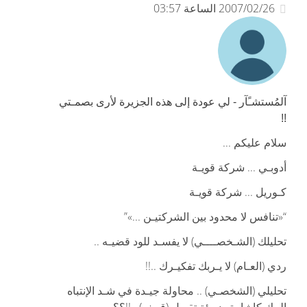
2007/02/26 الساعة 03:57
آلمُستشـًآر - لي عودة إلى هذه الجزيرة لأرى بصمـتي
!!
سلام عليكم ...
أدوبـي ... شركة قويـة
كـوريل ... شركة قويـة
“«تنافس لا محدود بين الشركتيـن ...»”
تحليلك (الشـخصــــي) لا يفسـد للود قضيـه ..
ردي (العـام) لا يـربك تفكيـرك ..!!
تحليلي (الشخصـي) .. محاولة جيـدة في شـد الإنتباه