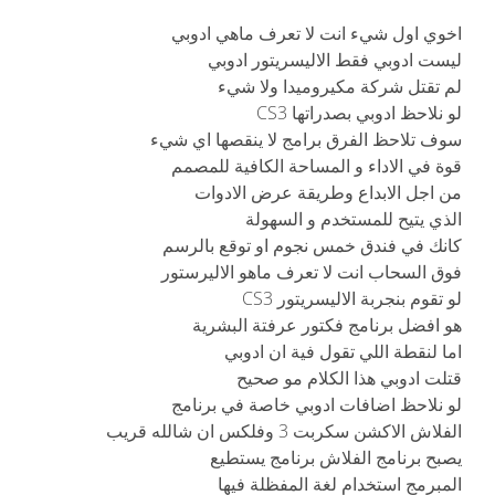
اخوي اول شيء انت لا تعرف ماهي ادوبي
ليست ادوبي فقط الاليسريتور ادوبي
لم تقتل شركة مكيروميدا ولا شيء
لو نلاحظ ادوبي بصدراتها CS3
سوف تلاحظ الفرق برامج لا ينقصها اي شيء
قوة في الاداء و المساحة الكافية للمصمم
من اجل الابداع وطريقة عرض الادوات
الذي يتيح للمستخدم و السهولة
كانك في فندق خمس نجوم او توقع بالرسم
فوق السحاب انت لا تعرف ماهو الاليرستور
لو تقوم بنجربة الاليسريتور CS3
هو افضل برنامج فكتور عرفتة البشرية
اما لنقطة اللي تقول فية ان ادوبي
قتلت ادوبي هذا الكلام مو صحيح
لو نلاحظ اضافات ادوبي خاصة في برنامج
الفلاش الاكشن سكربت 3 وفلكس ان شالله قريب
يصبح برنامج الفلاش برنامج يستطيع
المبرمج استخدام لغة المفظلة فيها