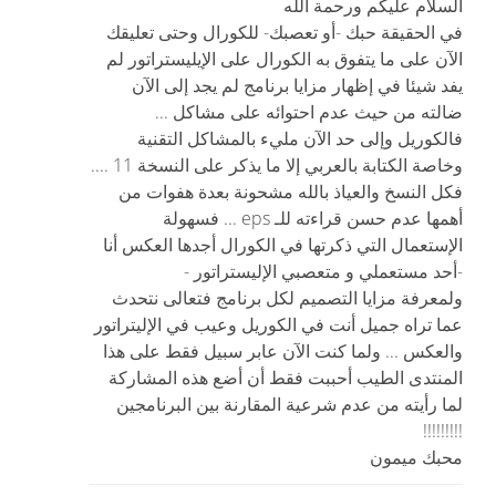
السلام عليكم ورحمة الله
في الحقيقة حبك -أو تعصبك- للكورال وحتى تعليقك
الآن على ما يتفوق به الكورال على الإيليستراتور لم
يفد شيئا في إظهار مزايا برنامج لم يجد إلى الآن
ضالته من حيث عدم احتوائه على مشاكل ...
فالكوريل وإلى حد الآن مليء بالمشاكل التقنية
وخاصة الكتابة بالعربي إلا ما يذكر على النسخة 11 ....
فكل النسخ والعياذ بالله مشحونة بعدة هفوات من
أهمها عدم حسن قراءته للـ eps ... فسهولة
الإستعمال التي ذكرتها في الكورال أجدها العكس أنا
-أحد مستعملي و متعصبي الإليستراتور -
ولمعرفة مزايا التصميم لكل برنامج فتعالى نتحدث
عما تراه جميل أنت في الكوريل وعيب في الإليتراتور
والعكس ... ولما كنت الآن عابر سبيل فقط على هذا
المنتدى الطيب أحببت فقط أن أضع هذه المشاركة
لما رأيته من عدم شرعية المقارنة بين البرنامجين
!!!!!!!!!
محبك ميمون