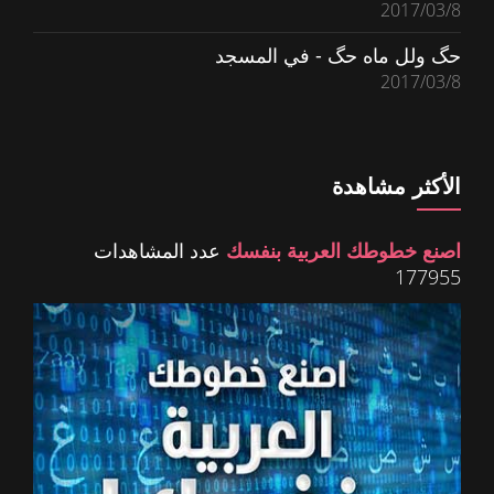
2017/03/8
حگ ولل ماه حگ - في المسجد
2017/03/8
الأكثر مشاهدة
اصنع خطوطك العربية بنفسك
عدد المشاهدات
177955