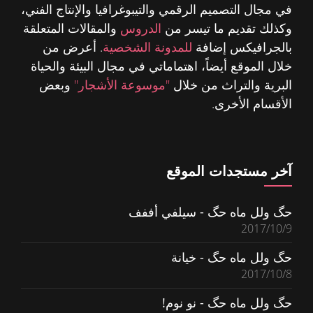
في مجال التصميم الرقمي والتيبوغرافيا والإنتاج الفني،
وكذلك تقديم ما تيسر من
الدروس
والمقالات المتعلقة
بالجرافيكس إضافة
للمدونة الشخصية
. أعرض من
خلال الموقع أيضاً، اهتماماتي في مجال البيئة والحياة
البرية والتراث من خلال
"موسوعة الأشجار"
وبعض
الأقسام الأخرى.
آخر مستجدات الموقع
حگ ولل ماه حگ - سيلفي أففف
2017/10/9
حگ ولل ماه حگ - خيانة
2017/10/8
حگ ولل ماه حگ - نو نوم!