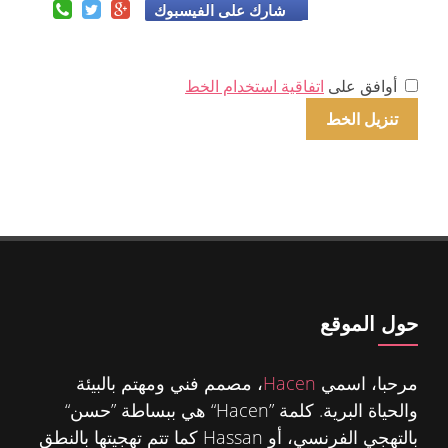
شارك على الفيسبوك
أوافق على
اتفاقية استخدام الخط
حول الموقع
مرحبا، اسمي
Hacen
، مصمم فني ومهتم بالبيئة
والحياة البرية. كلمة ”Hacen“ هي ببساطة ”حسن“
بالتهجي الفرنسي، أو Hassan كما تتم تهجيتها بالنطق