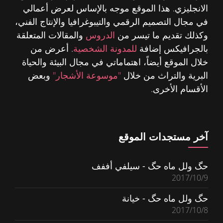
الانجليزي. هذا الموقع موجه بالإساس لعرض أعمالي
في مجال التصميم الرقمي والتيبوغرافيا والإنتاج الفني،
وكذلك تقديم ما تيسر من
الدروس
والمقالات المتعلقة
بالجرافيكس إضافة
للمدونة الشخصية
. أعرض من
خلال الموقع أيضاً، اهتماماتي في مجال البيئة والحياة
البرية والتراث من خلال
"موسوعة الأشجار"
وبعض
الأقسام الأخرى.
آخر مستجدات الموقع
حگ ولل ماه حگ - سيلفي أففف
2017/10/9
حگ ولل ماه حگ - خيانة
2017/10/8