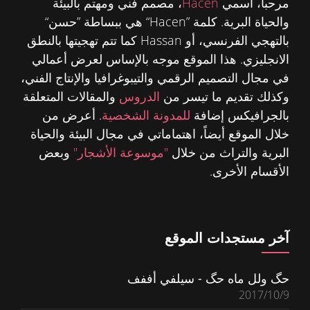
مرحبا، اسمي
Hacen
، مصمم فني ومهتم بالبيئة
والحياة البرية. كلمة ”Hacen“ هي ببساطة ”حسن“
بالتهجي الفرنسي، أو Hassan كما تتم تهجيتها بالنطق
الانجليزي. هذا الموقع موجه بالإساس لعرض أعمالي
في مجال التصميم الرقمي والتيبوغرافيا والإنتاج الفني،
وكذلك تقديم ما تيسر من
الدروس
والمقالات المتعلقة
بالجرافيكس إضافة
للمدونة الشخصية
. أعرض من
خلال الموقع أيضاً، اهتماماتي في مجال البيئة والحياة
البرية والتراث من خلال
"موسوعة الأشجار"
وبعض
الأقسام الأخرى.
آخر مستجدات الموقع
حگ ولل ماه حگ - سيلفي أففف
2017/10/9