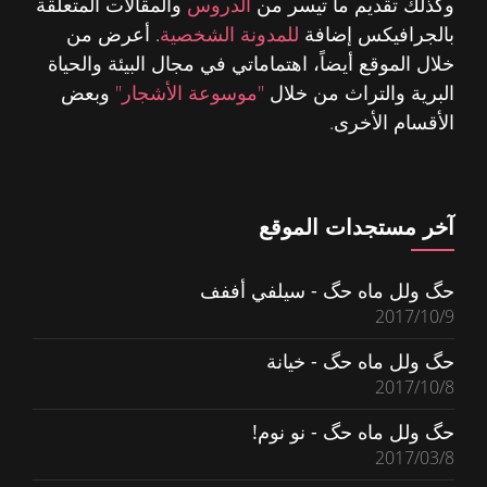
وكذلك تقديم ما تيسر من
الدروس
والمقالات المتعلقة
بالجرافيكس إضافة
للمدونة الشخصية
. أعرض من
خلال الموقع أيضاً، اهتماماتي في مجال البيئة والحياة
البرية والتراث من خلال
"موسوعة الأشجار"
وبعض
الأقسام الأخرى.
آخر مستجدات الموقع
حگ ولل ماه حگ - سيلفي أففف
2017/10/9
حگ ولل ماه حگ - خيانة
2017/10/8
حگ ولل ماه حگ - نو نوم!
2017/03/8