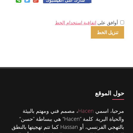
أوافق على
اتفاقية استخدام الخط
حول الموقع
مرحبا، اسمي
Hacen
، مصمم فني ومهتم بالبيئة
والحياة البرية. كلمة ”Hacen“ هي ببساطة ”حسن“
بالتهجي الفرنسي، أو Hassan كما تتم تهجيتها بالنطق