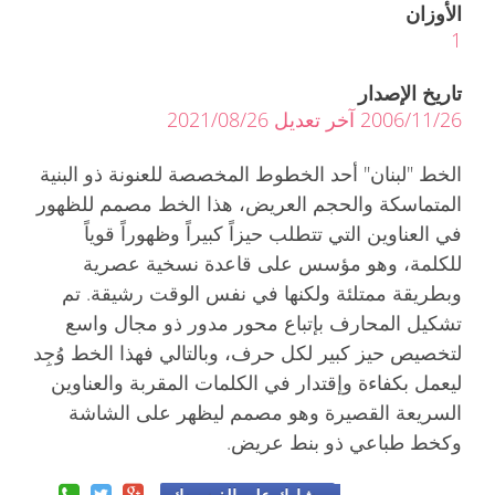
الأوزان
1
تاريخ الإصدار
2006/11/26 آخر تعديل 2021/08/26
الخط "لبنان" أحد الخطوط المخصصة للعنونة ذو البنية
المتماسكة والحجم العريض، هذا الخط مصمم للظهور
في العناوين التي تتطلب حيزاً كبيراً وظهوراً قوياً
للكلمة، وهو مؤسس على قاعدة نسخية عصرية
وبطريقة ممتلئة ولكنها في نفس الوقت رشيقة. تم
تشكيل المحارف بإتباع محور مدور ذو مجال واسع
لتخصيص حيز كبير لكل حرف، وبالتالي فهذا الخط وُجِد
ليعمل بكفاءة وإقتدار في الكلمات المقربة والعناوين
السريعة القصيرة وهو مصمم ليظهر على الشاشة
وكخط طباعي ذو بنط عريض.
شارك على الفيسبوك