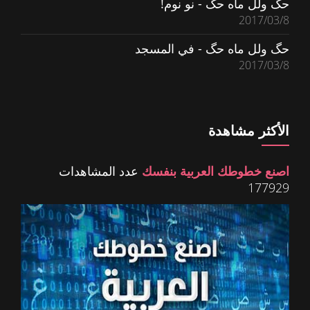
حگ ولل ماه حگ - نو نوم!
2017/03/8
حگ ولل ماه حگ - في المسجد
2017/03/8
الأكثر مشاهدة
اصنع خطوطك العربية بنفسك
عدد المشاهدات
177929