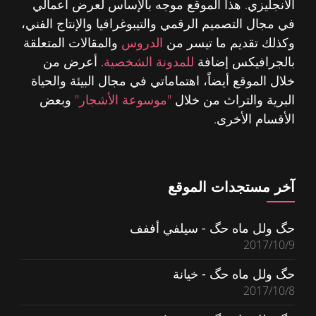
الانجليزي. هذا الموقع موجه بالإساس لعرض أعمالي
في مجال التصميم الرقمي والتيبوغرافيا والإنتاج الفني،
وكذلك تقديم ما تيسر من
الدروس
والمقالات المتعلقة
بالجرافيكس إضافة
للمدونة الشخصية
. أعرض من
خلال الموقع أيضاً، اهتماماتي في مجال البيئة والحياة
البرية والتراث من خلال
"موسوعة الأشجار"
وبعض
الأقسام الأخرى.
آخر مستجدات الموقع
حگ ولل ماه حگ - سيلفي أففف
2017/10/9
حگ ولل ماه حگ - خيانة
2017/10/8