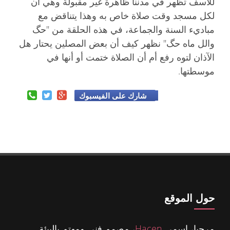
للأسف تظهر في مدننا ظاهرة غير مقبولة وهي أن
لكل مسجد وقت صلاة خاص به وهذا يتناقض مع
مباديء السنة والجماعة، في هذه الحلقة من "حگ
والل ماه حگ" نظهر كيف أن بعض المصلين يحتار هل
الآذان لتوه رفع أم أن الصلاة ختمت أو أنها في
موسطتها.
شارك على الفيسبوك
حول الموقع
مرحبا، اسمي
Hacen
، مصمم فني ومهتم بالبيئة