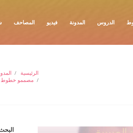
وط
الدروس
المدونة
فيديو
المصاحف
ش
الرئيسية
المدون
مصممو خطوط 
البحث