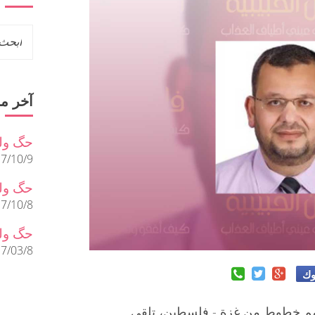
آخر م
حگ ول
7/10/9
حگ ولل
7/10/8
حگ ولل
7/03/8
وك
 خطوط من غزة - فلسطين، تلقى