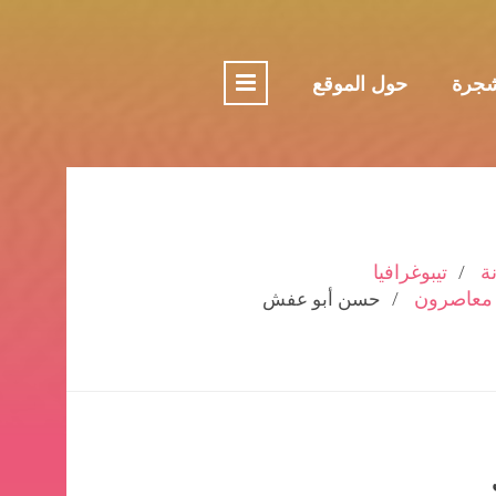
جرة
حول الموقع
ة
تيبوغرافيا
معاصرون
حسن أبو عفش