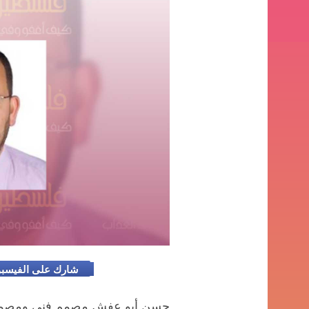
شارك على الفيسب
حسن أبو عفش مصمم فني ومصمم