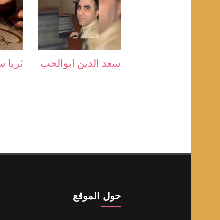
سعد الدين ابوالحب
ثريا س
حول الموقع