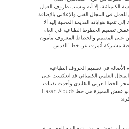
ة الكيميائية، إلا أنه وبسبب ظروف العمل
عمل في المجال الفني والإعلاني بالإضافة
 تنمية هواياته القديمة المحببة إليه ألا
 عفش تصميم الخطوط الطباعية في العام
 2001 تعرف حسن على المصمم والخطاط المعروف مأمون
وفية مشتركة أثمرت عن خط "القدس"
 الأصالة في تصميم الحروف الطباعية
 المجال العلمي الكيميائي قد انعكست على
حر الخط العربي التقليدي وأحدث تقنيات
الهندسة الحرفية. من بين خطوط أبو عفش المميزة هي خط Hasan Alquds
رة:
 أبو عفش حروف تتبع النهج العصري في