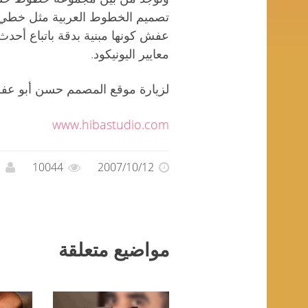
تصميم الخطوط العربية مثل خطي "إل
عفش كونها مبنية بدقة باتباع أحدث
معايير اليونيكود.
لزيارة موقع المصمم حسن أبو عف
www.hibastudio.com
2007/10/12
10044
م
مواضيع متعلقة