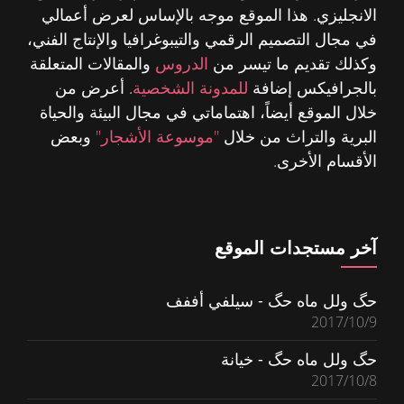
الانجليزي. هذا الموقع موجه بالإساس لعرض أعمالي
في مجال التصميم الرقمي والتيبوغرافيا والإنتاج الفني،
وكذلك تقديم ما تيسر من
الدروس
والمقالات المتعلقة
بالجرافيكس إضافة
للمدونة الشخصية
. أعرض من
خلال الموقع أيضاً، اهتماماتي في مجال البيئة والحياة
البرية والتراث من خلال
"موسوعة الأشجار"
وبعض
الأقسام الأخرى.
آخر مستجدات الموقع
حگ ولل ماه حگ - سيلفي أففف
2017/10/9
حگ ولل ماه حگ - خيانة
2017/10/8