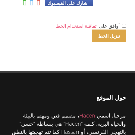
شارك على الفيسبوك
أوافق على
اتفاقية استخدام الخط
حول الموقع
مرحبا، اسمي
Hacen
، مصمم فني ومهتم بالبيئة
والحياة البرية. كلمة ”Hacen“ هي ببساطة ”حسن“
بالتهجي الفرنسي، أو Hassan كما تتم تهجيتها بالنطق