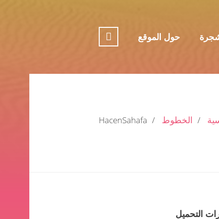
جرة
حول الموقع
سية
الخطوط
HacenSahafa
ات التحميل