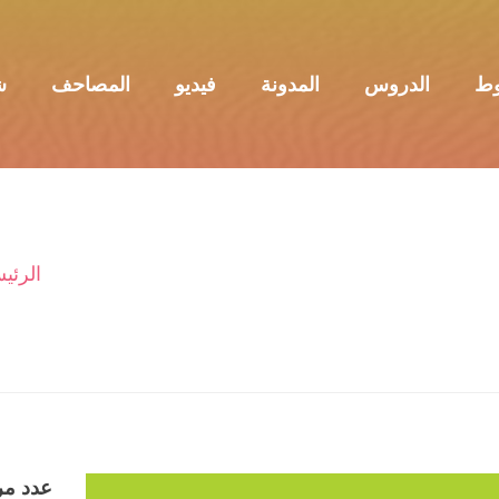
وط
الدروس
المدونة
فيديو
المصاحف
ش
الرئي
عدد مر