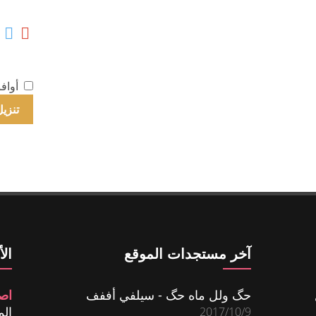
أواف
آخر مستجدات الموقع
ال
حگ ولل ماه حگ - سيلفي أففف
اص
المش
2017/10/9