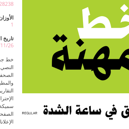
28238
الأوزان
1
تاريخ ا
2006/11/26 آخر ت
خط جديد
النصي 
الصحفي
والمطب
التقاري
الإحتر
سميكة 
الصفحا
الإعلانا