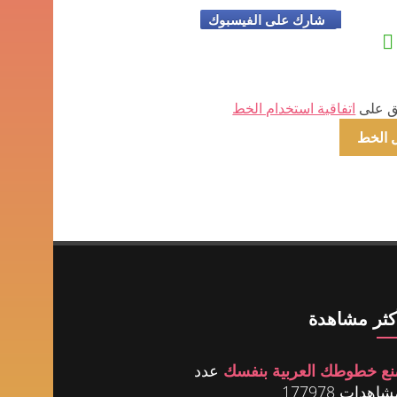
شارك على الفيسبوك
ق على
اتفاقية استخدام الخط
أكثر مشاهدة
نع خطوطك العربية بنفسك
عدد
اهدات 177978