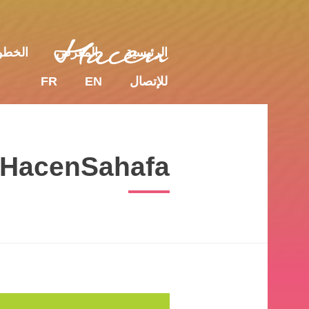
للإتصال
EN
FR
الرئيسية
المعرض
الخط
للإتصال
EN
FR
HacenSahafa