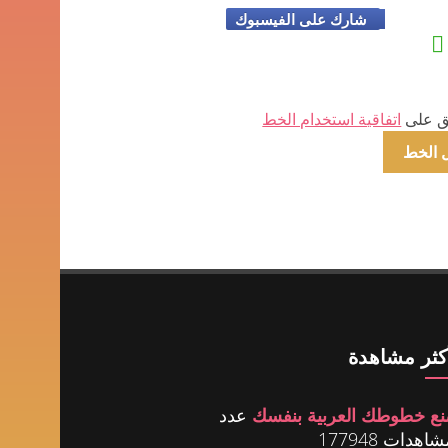
شارك على الفيسبوك
ق على
اتفاقية استخدام الخط
أكثر مشاهدة
نع خطوطك العربية بنفسك
عدد
اهدات 177948