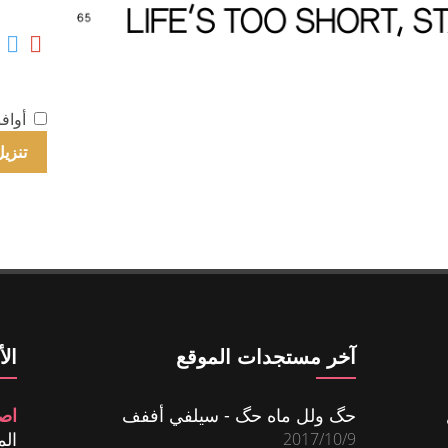
أواف
آخر مستجدات الموقع
ال
حگ ولل ماه حگ - سيلفي أففف
اص
المش
2017/10/9