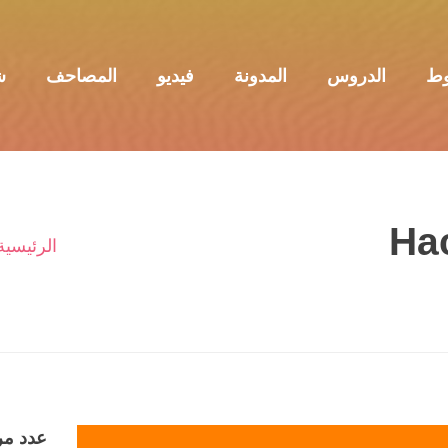
وط
الدروس
المدونة
فيديو
المصاحف
ش
Ha
الرئيسية
عدد مر