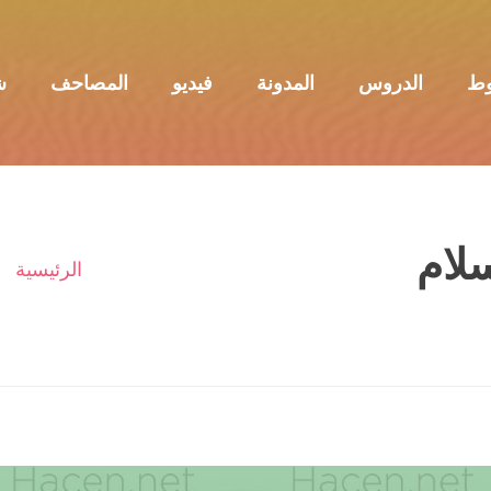
وط
الدروس
المدونة
فيديو
المصاحف
ش
لام
الرئيسية