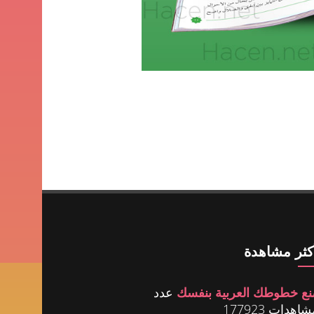
أكثر مشاهدة
نع خطوطك العربية بنفسك
عدد
اهدات 177923