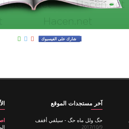
شارك على الفيسبوك
آخر مستجدات الموقع
ال
حگ ولل ماه حگ - سيلفي أففف
اص
المش
2017/10/9