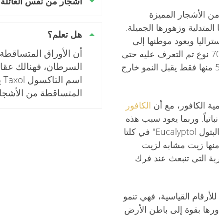
أشجار من نفس العائلة
ن الأشجار المميزة
 المتدلية وزهورها الجميلة.
هل تعلم؟
راليا ويعود موطنها إلى
أن الأوراق المتساقطة
هناك. ومن المدهش أنه من بين 700 نوع تم التعرف عليه حتى
السرطان، فهنالك عقار
الآن من أنواع اليوكالبتوس إلا أن 50 منها فقط يقبل النمو خارج
اس
المتساقطة من الأشجار
ة الكافور، مع أن
الكافور
اتياً. وربما يعود سبب هذه
التسمية الخاطئة لوجود مادة "اليوكالبتول Eucalyptol" في كلتا
منها زيت مشابه لزيت
اربة التي تنبعث عند فرك
لأرقام القياسية، فهي تنمو
رها بقوة إلى باطن الأرض