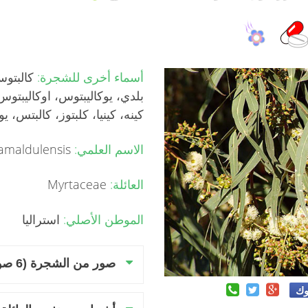
أسماء أخرى للشجرة:
كالبتوس،
بلدي، يوكاليبتوس، اوكاليبتوس
كينه، كينيا، كلبتوز، كالبتس، ي
الاسم العلمي:
Eucalyptus camaldulensis
العائلة:
Myrtaceae
الموطن الأصلي:
استراليا
صور من الشجرة (6 صور)
وك