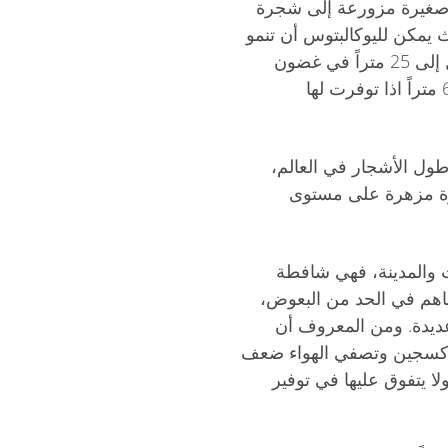
صغيرة مزورعة إلى شجرة
مكن لليوكالبتوس أن تنمو
بطول 6 أمتار في السنة، وقد تصل إلى 25 متراً في غضون
سنين قليلة، ويصل إرتفاعها إلى 65 متراً اذا توفرت لها
طول الأشجار في العالم،
 مزهرة على مستوى
ت والمدينة، فهي شافطة
ساهم في الحد من البعوض،
 عديدة. ومن المعروف أن
لأوكسجين وتصفي الهواء ضعف
ا يتفوق عليها في توفير