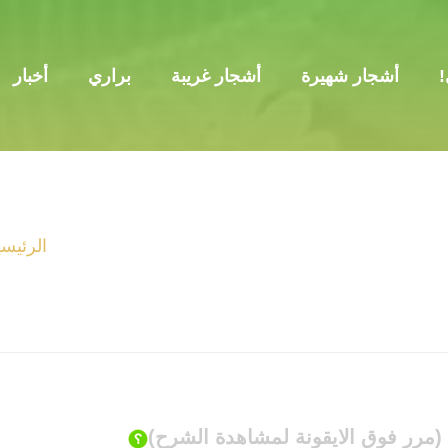
!
أشجار شهيرة
أشجار غريبة
براري
أخبار
الرئيسي
(مرر فوق الايقونة لمشاهدة الشرح)