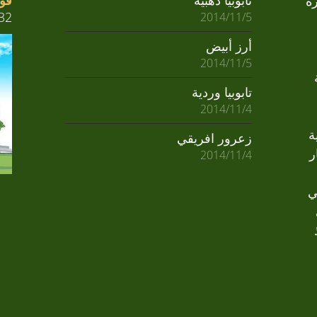
فوا
ة
32
2014/11/5
أرز أبيض
2014/11/5
تابوبيا وردية
2014/11/4
ة
زعرور افريقي
ر
2014/11/4
ي