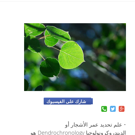
شارك على الفيسبوك
• علم تحديد عمر الأشجار أو
الديندروكرونولوجيا Dendrochronology هو