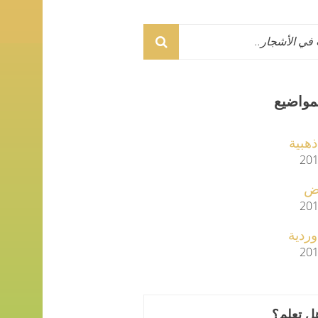
مواضيع
 ذهبية
201
يض
201
 وردية
201
ل تعلم؟