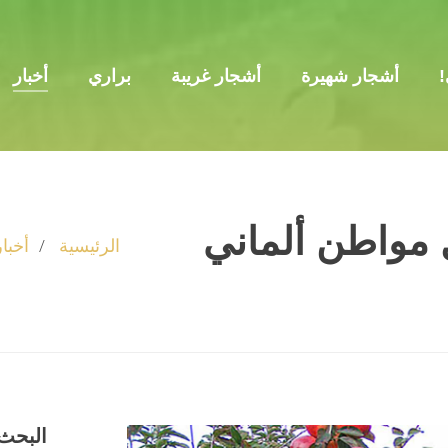
!
أشجار شهيرة
أشجار غريبة
براري
أخبار
مواطن ألماني
الرئيسية
أخبار
البحث