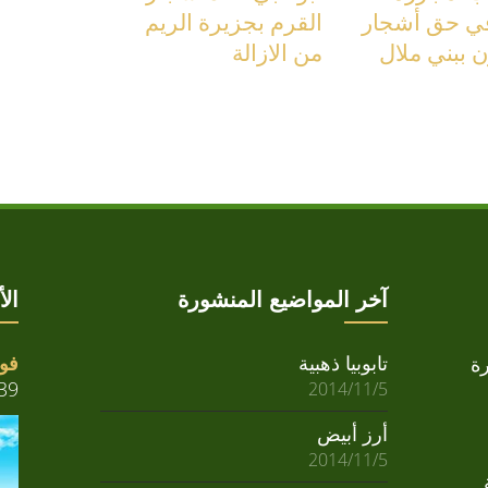
 في حق أشجار
القرم بجزيرة الريم
ن ببني ملال
من الازالة
آخر المواضيع المنشورة
ال
تابوبيا ذهبية
فوا
ة
39
2014/11/5
أرز أبيض
2014/11/5