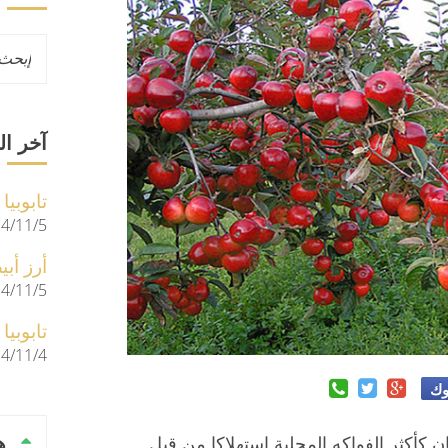
آخر ال
تابوبيا
4/11/5
أرز أب
4/11/5
تابوبيا
4/11/4
وك
ن كأكثر الفواكه المحلية استهلاكا من قبل
ه