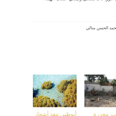
مد الحسن متالي
ب: مجزرة
أبوظبي تنقذ أشجار