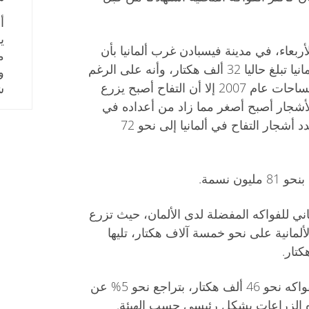
أ
ي
أربعاء، في مدينة فيسبادن غرب ألمانيا بأن
المساحات المزروعة بالتفاح في ألمانيا تبلغ حاليا 32 ألف هكتار، وأنه على الرغم
و
من أن هذه المساحات هي نفس مساحات عام 2007 إلا أن التفاح أصبح يزرع
ش
لأشجار أصبح أصغر مما زاد من أعداده في
نفس المساحة بنسبة 6% ليرتفع عدد أشجار التفاح في ألمانيا إلى نحو 72
ن نسمة.
اني للفواكه المفضلة لدى الألمان، حيث تزرع
لمانية على نحو خمسة آلاف هكتار، تليها
وتبلغ المساحة الإجمالية لأشجار الفواكه نحو 46 ألف هكتار، بتراجع نحو 5% عن