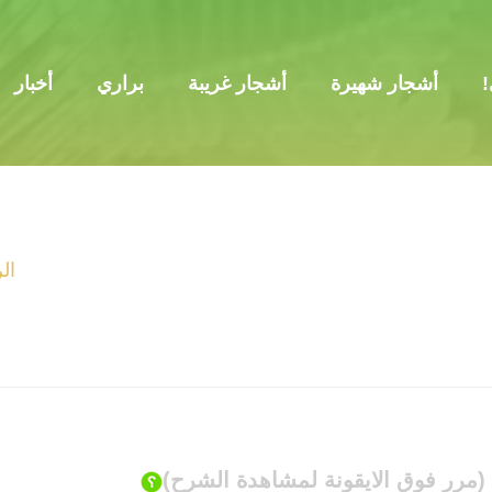
!
أشجار شهيرة
أشجار غريبة
براري
أخبار
ال
(مرر فوق الايقونة لمشاهدة الشرح)