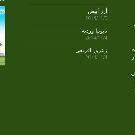
أرز أبيض
2014/11/5
تابوبيا وردية
2014/11/4
ة
زعرور افريقي
ر
2014/11/4
ي