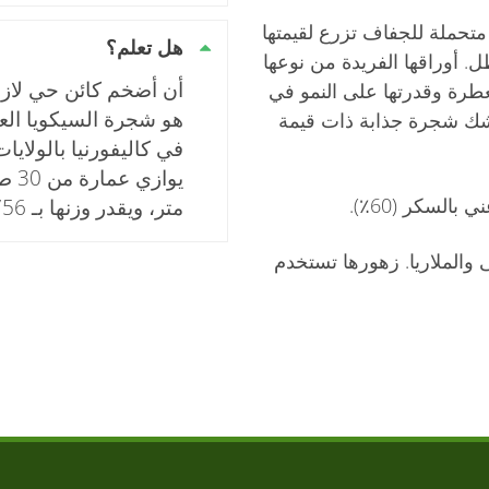
متحملة للجفاف تزرع لقيمتها
هل تعلم؟
. أوراقها الفريدة من نوعها
أن أضخم كائن حي لاز
طرة وقدرتها على النمو في
هو شجرة السيكويا الع
 شك شجرة جذابة ذات قيمة
في كاليفورنيا بالولاي
السكر (60٪).
متر، ويقدر وزنها بـ 2756 طن.
 والملاريا. زهورها تستخدم