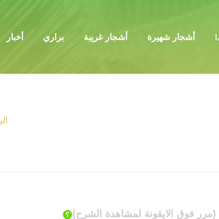
!
أشجار شهيرة
أشجار غريبة
براري
أخبار
الر
(مرر فوق الايقونة لمشاهدة الشرح)