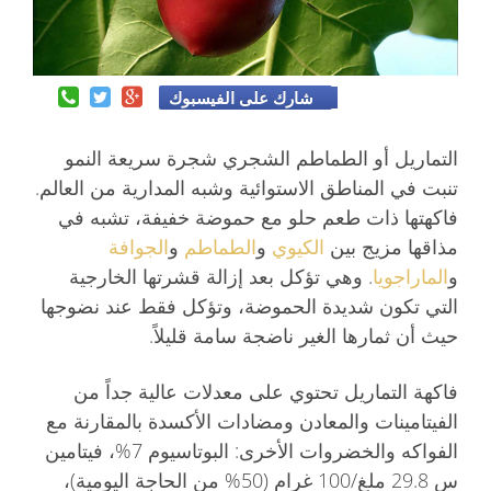
شارك على الفيسبوك
التماريل أو الطماطم الشجري شجرة سريعة النمو
تنبت في المناطق الاستوائية وشبه المدارية من العالم.
فاكهتها ذات طعم حلو مع حموضة خفيفة، تشبه في
مذاقها مزيج بين
الكيوي
و
الطماطم
و
الجوافة
و
الماراجويا
. وهي تؤكل بعد إزالة قشرتها الخارجية
التي تكون شديدة الحموضة، وتؤكل فقط عند نضوجها
حيث أن ثمارها الغير ناضجة سامة قليلاً.
فاكهة التماريل تحتوي على معدلات عالية جداً من
الفيتامينات والمعادن ومضادات الأكسدة بالمقارنة مع
الفواكه والخضروات الأخرى: البوتاسيوم 7%، فيتامين
س 29.8 ملغ/100 غرام (50% من الحاجة اليومية)،