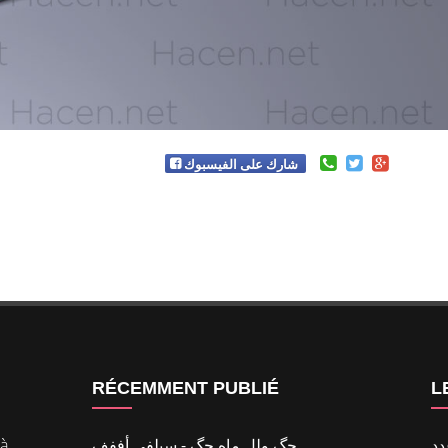
شارك على الفيسبوك
RÉCEMMENT PUBLIÉ
L
 à
حگ ولل ماه حگ - سيلفي أففف
د